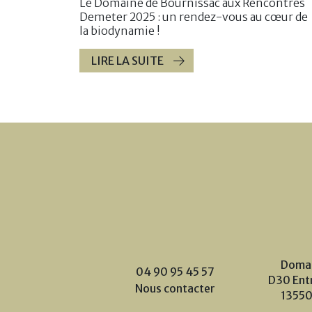
Le Domaine de Bournissac aux Rencontres
Demeter 2025 : un rendez-vous au cœur de
la biodynamie !
LIRE LA SUITE
Domai
04 90 95 45 57
D30 Ent
Nous contacter
13550